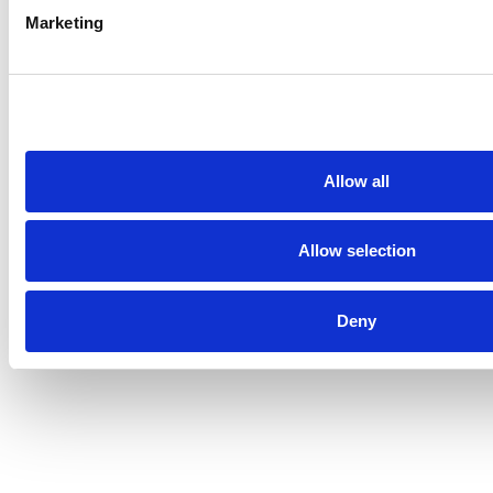
Marketing
Lidl / Esta Navidad
4.460.290
Ver
marca la diferencia
Campaña
Lidl / El tocador de
4.254.867
Ver
Lidl
Campaña
Allow all
ALDI / Cheesecake
3.966.916
Ver
– #Aldirecetas
Campaña
Allow selection
Lidl / Descubre y
2.572.774
Ver
suscríbete a la
Campaña
Deny
Casa de Lidl