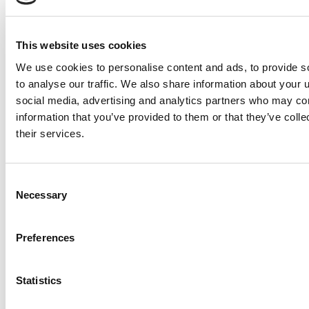
Carrefour / Disfruta
7.013.858
Ver
This website uses cookies
de tu hogar con
Campaña
Carrefour
We use cookies to personalise content and ads, to provide s
to analyse our traffic. We also share information about your u
Carrefour / Todos
6.332.070
Ver
social media, advertising and analytics partners who may com
los productos para
Campaña
information that you’ve provided to them or that they’ve coll
tu bebé
their services.
Dia / Cocina con
6.175.444
Ver
Daniel del Toro y
Campaña
Consent
Día
Necessary
Selection
Dia / Recetas con
5.724.000
Ver
Preferences
Dia
Campaña
Dia / Sandía en
5.094.000
Ver
Statistics
Oferta
Campaña
#DiaPagaMenos